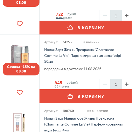
08.08
722
рубля
849
рублей
В КОРЗИНУ
Артикул:
34253
в наличии
Новая Заря Жизнь Прекрасна (Charmante
Comme La Vie) Парфюмированная вода (edp)
50мл
Скидка -15% до
передадим в доставку:
11.08.2026
08.08
845
рублей
994
рубля
В КОРЗИНУ
Артикул:
100760
нет в наличии
Новая Заря Миниатюра Жизнь Прекрасна
(Charmante Comme La Vie) Парфюмированная
вода (edp) 4мл