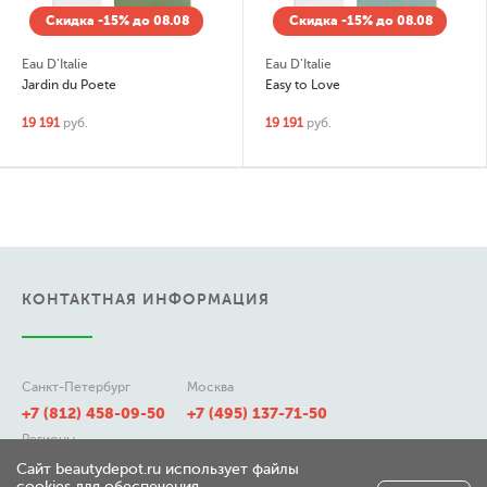
Скидка -15% до 08.08
Скидка -15% до 08.08
Eau D'Italie
Eau D'Italie
Jardin du Poete
Easy to Love
19 191
руб.
19 191
руб.
КОНТАКТНАЯ ИНФОРМАЦИЯ
Санкт-Петербург
Москва
+7 (812) 458-09-50
+7 (495) 137-71-50
Регионы
8 (800) 511-21-50
Сайт beautydepot.ru использует файлы
cookies для обеспечения