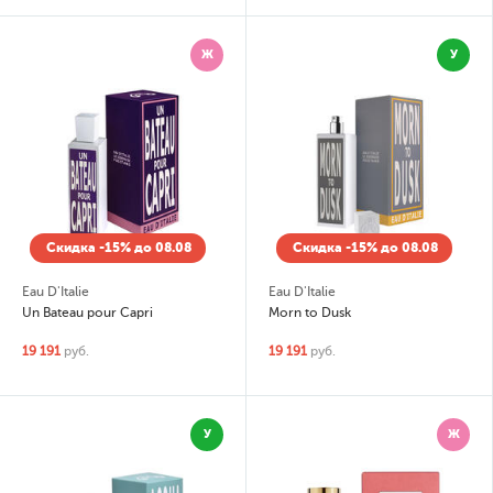
Ж
У
Скидка -15% до 08.08
Скидка -15% до 08.08
Eau D'Italie
Eau D'Italie
Un Bateau pour Capri
Morn to Dusk
19 191
руб.
19 191
руб.
У
Ж