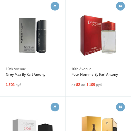
М
М
10th Avenue
10th Avenue
Grey Max By Karl Antony
Pour Homme By Karl Antony
1 302
руб.
от
82
до
1 109
руб.
М
М