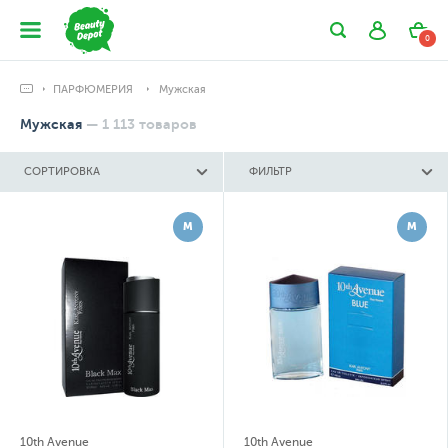
0
ПАРФЮМЕРИЯ
Мужская
Мужская
—
1 113
товаров
СОРТИРОВКА
ФИЛЬТР
М
М
10th Avenue
10th Avenue