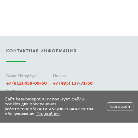
КОНТАКТНАЯ ИНФОРМАЦИЯ
Санкт-Петербург
Москва
+7 (812) 458-09-50
+7 (495) 137-71-50
Регионы
8 (800) 511-21-50
Сайт beautydepot.ru использует файлы
cookies для обеспечения
Согласен
работоспособности и улучшения качества
обслуживания.
Подробнее
197348, г. Санкт-Петербург,
ул. Генерала Хрулева д 7