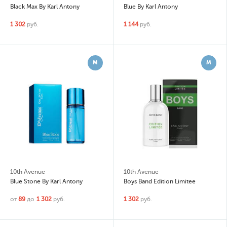
Black Max By Karl Antony
Blue By Karl Antony
1 302
руб.
1 144
руб.
М
М
10th Avenue
10th Avenue
Blue Stone By Karl Antony
Boys Band Edition Limitee
от
89
до
1 302
руб.
1 302
руб.