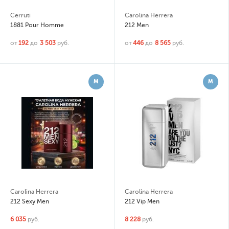
Cerruti
Carolina Herrera
1881 Pour Homme
212 Men
от
192
до
3 503
руб.
от
446
до
8 565
руб.
М
М
Carolina Herrera
Carolina Herrera
212 Sexy Men
212 Vip Men
6 035
руб.
8 228
руб.