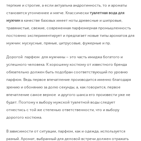
терпкие и строгие, а если актуальна андрогинность, то и ароматы
становятся утонченнее и мягче. Классически
туалетная вода для
мужчин
в качестве базовых имеет ноты древесные и шипровые,
травянистые, свежие, современная парфюмерная промышленность
постоянно экспериментирует и предлагает новые типы ароматов для
мужчин: мускусные, пряные, цитрусовые, фужерные и пр.
Дорогой парфюм для мужчины – это часть имиджа богатого и
успешного человека. К хорошему костюму от известного бренда
обязательно должен быть подобран соответствующий по уровню
парфюм. Ведь первое впечатление производится именно благодаря
зрению и обонянию за долю секунды, а, как говорится, первое
впечатление самое верное и другого шанса его произвести уже не
будет. Поэтому к выбору мужской туалетной воды следует
отнестись с той же степенью ответственности, что и выбору
дорогого костюма.
В зависимости от ситуации, парфюм, как и одежда, используется
разный. Аромат, выбранный для деловой встречи должен отражать