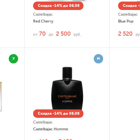
Скидка -14% до 06.08
Скидка -
Castelbajac
Castelbajac
Red Cherry
Blue Pop
70
2 500
2 520
от
до
руб.
ру
У
М
Скидка -14% до 06.08
Castelbajac
Castelbajac Homme