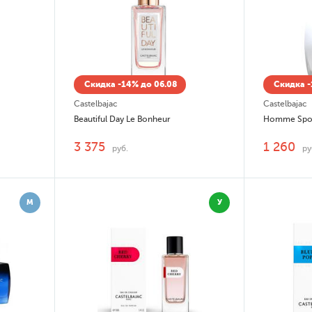
Скидка -14% до 06.08
Скидка -
Castelbajac
Castelbajac
Beautiful Day Le Bonheur
Homme Spo
3 375
1 260
руб.
ру
М
У