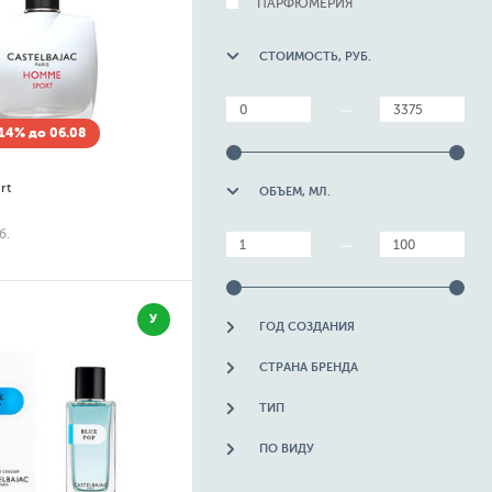
ПАРФЮМЕРИЯ
СТОИМОСТЬ, РУБ.
—
14% до 06.08
rt
ОБЪЕМ, МЛ.
б.
—
У
ГОД СОЗДАНИЯ
СТРАНА БРЕНДА
ТИП
ПО ВИДУ