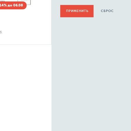
14% до 06.08
СБРОС
б.