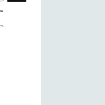
umi
руб.