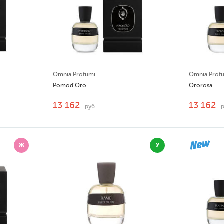
Omnia Profumi
Omnia Prof
Pomod'Oro
Ororosa
13 162
13 162
руб.
Ж
У