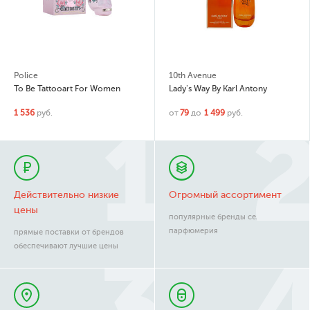
Police
10th Avenue
To Be Tattooart For Women
Lady's Way By Karl Antony
1 536
руб.
от
79
до
1 499
руб.
Действительно низкие
Огромный ассортимент
цены
популярные бренды селективная
парфюмерия
прямые поставки от брендов
обеспечивают лучшие цены