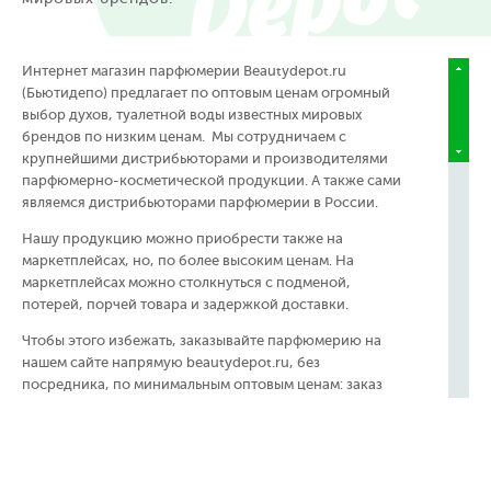
Интернет магазин парфюмерии Beautydepot.ru
(Бьютидепо) предлагает по оптовым ценам огромный
выбор духов, туалетной воды известных мировых
брендов по низким ценам. Мы сотрудничаем с
крупнейшими дистрибьюторами и производителями
парфюмерно-косметической продукции. А также сами
являемся дистрибьюторами парфюмерии в России.
Нашу продукцию можно приобрести также на
маркетплейсах, но, по более высоким ценам. На
маркетплейсах можно столкнуться с подменой,
потерей, порчей товара и задержкой доставки.
Чтобы этого избежать, заказывайте парфюмерию на
нашем сайте напрямую beautydepot.ru, без
посредника, по минимальным оптовым ценам: заказ
оперативно приедет в ближайшие магазины Пятерочки
или отделения почты РФ, без наценки марктеплейса и
риска не получить товар.
Для наших клиентов мы предлагаем оптовые цены,