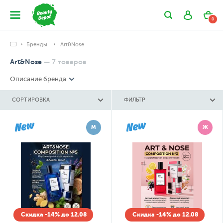
0
Бренды
Art&Nose
Art&Nose
—
7
товаров
Описание бренда
СОРТИРОВКА
ФИЛЬТР
М
Ж
Скидка -14% до 12.08
Скидка -14% до 12.08