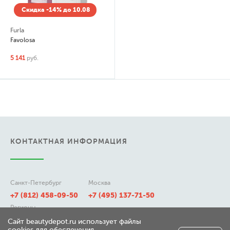
Скидка -14% до 10.08
Furla
Favolosa
5 141
руб.
КОНТАКТНАЯ ИНФОРМАЦИЯ
Санкт-Петербург
Москва
+7 (812) 458-09-50
+7 (495) 137-71-50
Регионы
8 (800) 511-21-50
Сайт beautydepot.ru использует файлы
cookies для обеспечения