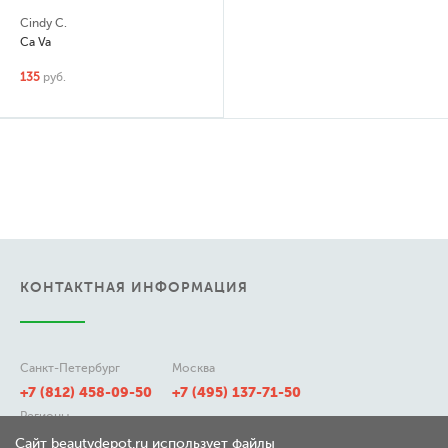
Cindy C.
Ca Va
135
руб.
КОНТАКТНАЯ ИНФОРМАЦИЯ
Санкт-Петербург
Москва
+7 (812) 458-09-50
+7 (495) 137-71-50
Регионы
8 (800) 511-21-50
Сайт beautydepot.ru использует файлы