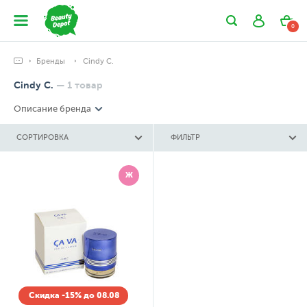
0
Бренды
Cindy C.
Cindy C.
—
1
товар
Описание бренда
СОРТИРОВКА
ФИЛЬТР
Ж
Скидка -15% до 08.08