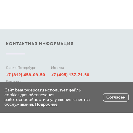
КОНТАКТНАЯ ИНФОРМАЦИЯ
Санкт-Петербург
Москва
+7 (812) 458-09-50
+7 (495) 137-71-50
Регионы
8 (800) 511-21-50
Сайт beautydepot.ru использует файлы
cookies для обеспечения
Согласен
работоспособности и улучшения качества
обслуживания.
Подробнее
197348, г. Санкт-Петербург,
ул. Генерала Хрулева д 7