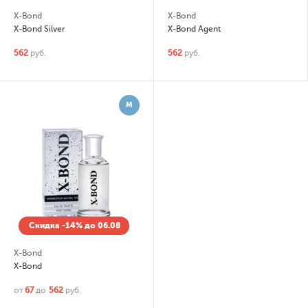
X-Bond
X-Bond
X-Bond Silver
X-Bond Agent
562
руб.
562
руб.
М
Скидка -14% до 06.08
X-Bond
X-Bond
от
67
до
562
руб.