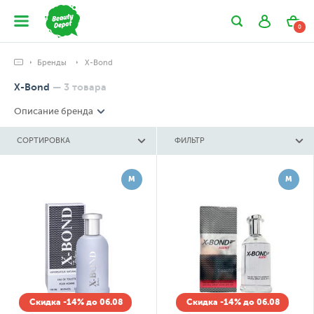
0
Бренды
X-Bond
X-Bond
—
3
товара
Описание бренда
СОРТИРОВКА
ФИЛЬТР
М
М
Скидка -14% до 06.08
Скидка -14% до 06.08