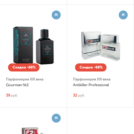
М
М
Скидка -68%
Скидка -68%
Парфюмерия XXI века
Парфюмерия XXI века
Gourman №2
Antikiller Professional
39
руб.
32
руб.
М