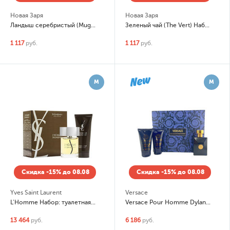
Новая Заря
Новая Заря
Ландыш серебристый (Muguet) Набор: парфюмированная вода (edp) 50 мл, дезодорант 75мл
Зеленый чай (The Vert) Набор: дезодорант 75мл, парфюмированная вода
1 117
руб.
1 117
руб.
М
М
Скидка -15% до 08.08
Скидка -15% до 08.08
Yves Saint Laurent
Versace
L'Homme Набор: туалетная вода 100мл, гель для душа
Versace Pour Homme Dylan Blue Набор: туалетная вода 50мл, гель для душа 50мл, бальзам после бритья
13 464
руб.
6 186
руб.