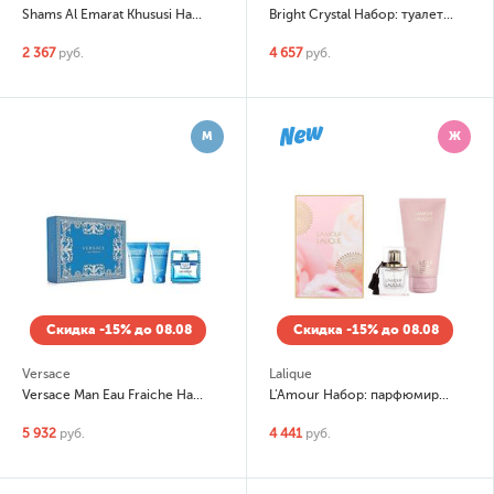
Shams Al Emarat Khususi Набор: парфюмированная вода 100мл, дезодорант
Bright Crystal Набор: туалетная вода 30мл, лосьон для тела 50мл
2 367
руб.
4 657
руб.
М
Ж
Скидка -15% до 08.08
Скидка -15% до 08.08
Versace
Lalique
Versace Man Eau Fraiche Набор: туалетная вода 50мл, гель для душа 50мл, бальзам после бритья 50мл
L'Amour Набор: парфюмированная вода (edp) 50мл, лосьон для тела
5 932
руб.
4 441
руб.