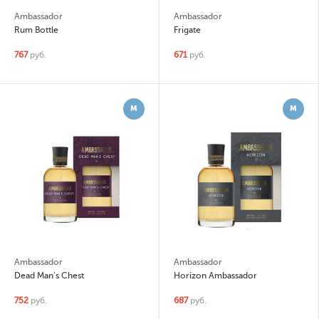
Ambassador
Ambassador
Rum Bottle
Frigate
767
руб.
671
руб.
М
М
Ambassador
Ambassador
Dead Man's Chest
Horizon Ambassador
752
руб.
687
руб.