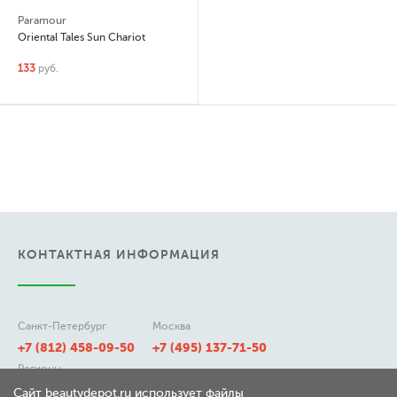
Paramour
Oriental Tales Sun Chariot
133
руб.
КОНТАКТНАЯ ИНФОРМАЦИЯ
Санкт-Петербург
Москва
+7 (812) 458-09-50
+7 (495) 137-71-50
Регионы
8 (800) 511-21-50
Сайт beautydepot.ru использует файлы