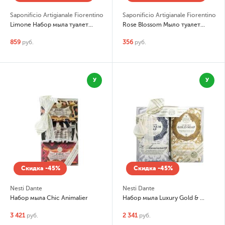
Saponificio Artigianale Fiorentino
Saponificio Artigianale Fiorentino
Limone Набор мыла туалетного фигурного Лимон
Rose Blossom Мыло туалетное Роза
859
руб.
356
руб.
У
У
Скидка -45%
Скидка -45%
Nesti Dante
Nesti Dante
Набор мыла Chic Animalier
Набор мыла Luxury Gold & Platinum Soap (Юбилейное золотое и платиновое)
3 421
руб.
2 341
руб.