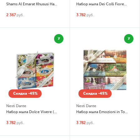
Shams Al Emarat Khususi Набор: парфюмированная вода 100мл, дезодорант
Набор мыла Dei Colli Fiorentini (Цветочная коллекция)
2 367
руб.
3 782
руб.
У
У
Скидка -45%
Скидка -45%
Nesti Dante
Nesti Dante
Набор мыла Dolce Vivere (Сладкая жизнь)
Набор мыла Emozioni in Toscana (Волнующая Тоскана)
3 782
руб.
3 782
руб.