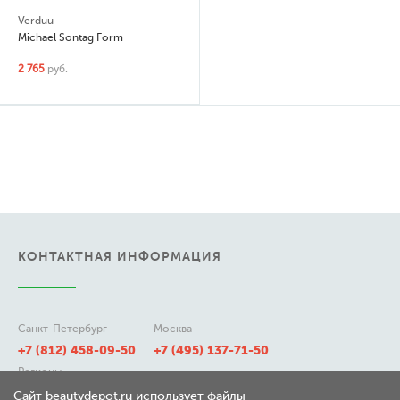
Verduu
Michael Sontag Form
2 765
руб.
КОНТАКТНАЯ ИНФОРМАЦИЯ
Санкт-Петербург
Москва
+7 (812) 458-09-50
+7 (495) 137-71-50
Регионы
8 (800) 511-21-50
Сайт beautydepot.ru использует файлы