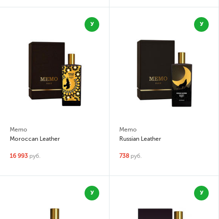
У
У
Memo
Memo
Moroccan Leather
Russian Leather
16 993
руб.
738
руб.
У
У