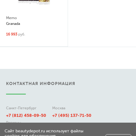
Memo
Granada
16 993
руб.
КОНТАКТНАЯ ИНФОРМАЦИЯ
Санкт-Петербург
Москва
+7 (812) 458-09-50
+7 (495) 137-71-50
Регионы
8 (800) 511-21-50
Сайт beautydepot.ru использует файлы
cookies для обеспечения