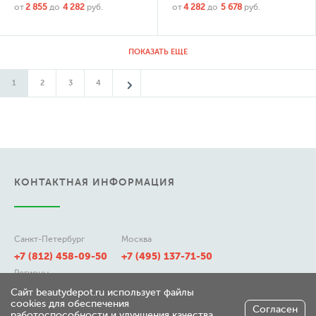
от
2 855
до
4 282
руб.
от
4 282
до
5 678
руб.
ПОКАЗАТЬ ЕЩЕ
1
2
3
4
КОНТАКТНАЯ ИНФОРМАЦИЯ
Санкт-Петербург
Москва
+7 (812) 458-09-50
+7 (495) 137-71-50
Регионы
8 (800) 511-21-50
Сайт beautydepot.ru использует файлы
cookies для обеспечения
Согласен
работоспособности и улучшения качества