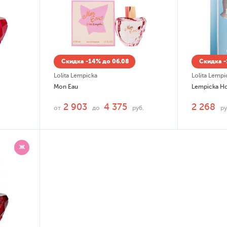
Скидка -14% до 06.08
Скидка -
Lolita Lempicka
Lolita Lempi
Mon Eau
Lempicka 
2 903
4 375
2 268
от
до
руб.
ру
Ж