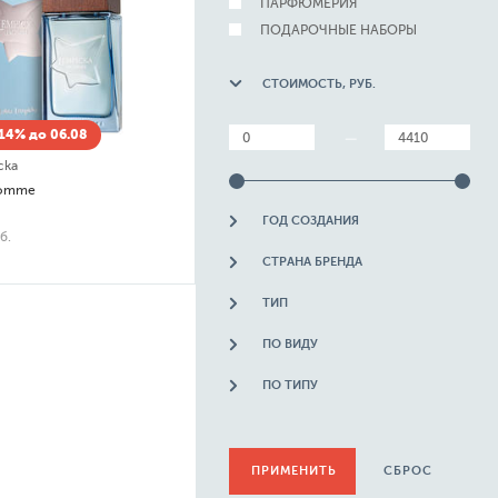
ПАРФЮМЕРИЯ
ПОДАРОЧНЫЕ НАБОРЫ
СТОИМОСТЬ, РУБ.
14% до 06.08
—
cka
Homme
ГОД СОЗДАНИЯ
б.
СТРАНА БРЕНДА
ТИП
ПО ВИДУ
ПО ТИПУ
СБРОС