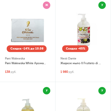
Ж
У
Скидка -14% до 10.08
Скидка -45%
Pani Walewska
Nesti Dante
Pani Walewska White Ароматическое мыло
Жидкое мыло Il Frutteto di Nesti Fico e Latte di Mandorla (Инжир и миндальное молоко)
138
руб.
1 980
руб.
У
У