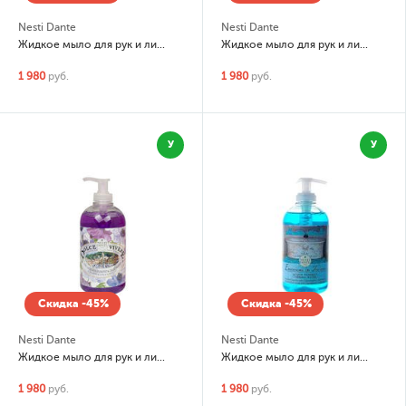
Nesti Dante
Nesti Dante
Жидкое мыло для рук и лица Dei Colli Fiorentini Lavanda (Лаванда)
Жидкое мыло для рук и лица Dolce Vivere Capri (Капри)
1 980
руб.
1 980
руб.
У
У
Скидка -45%
Скидка -45%
Nesti Dante
Nesti Dante
Жидкое мыло для рук и лица Dolce Vivere Portofino (Портофино)
Жидкое мыло для рук и лица Emozioni in Toscana Acque Termali (Термальные воды)
1 980
руб.
1 980
руб.