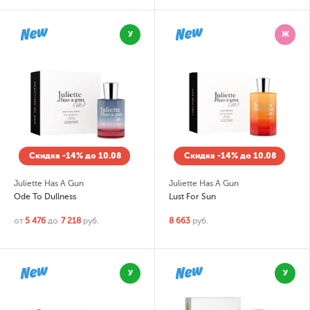
У
Ж
Скидка -14% до 10.08
Скидка -14% до 10.08
Juliette Has A Gun
Juliette Has A Gun
Ode To Dullness
Lust For Sun
от
5 476
до
7 218
руб.
8 663
руб.
У
У