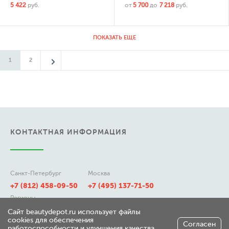
5 422
руб.
от
5 700
до
7 218
руб.
ПОКАЗАТЬ ЕЩЕ
1
2
КОНТАКТНАЯ ИНФОРМАЦИЯ
Санкт-Петербург
Москва
+7 (812) 458-09-50
+7 (495) 137-71-50
Регионы
8 (800) 511-21-50
Сайт beautydepot.ru использует файлы
cookies для обеспечения
Согласен
работоспособности и улучшения качества