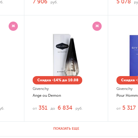
7 906
5 078
б.
руб.
ру
Ж
Ж
Скидка -14% до 10.08
Скидка -
Givenchy
Givenchy
Ange ou Demon
Pour Homme
351
6 834
5 317
уб.
от
до
руб.
от
ПОКАЗАТЬ ЕЩЕ