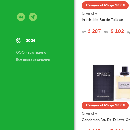
Скидка -14% до 10.08
Givenchy
Irresistible Eau de Toilette
6 287
8 102
от
до
р
©
2026
ООО «Бьютидепо»
Все права защищены
Скидка -14% до 10.08
Givenchy