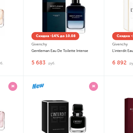
Скидка -14% до 10.08
Скидка -
Givenchy
Givenchy
Gentleman Eau De Toilette Intense
L'interdit Ea
5 683
6 892
б.
руб.
ру
Ж
Ж