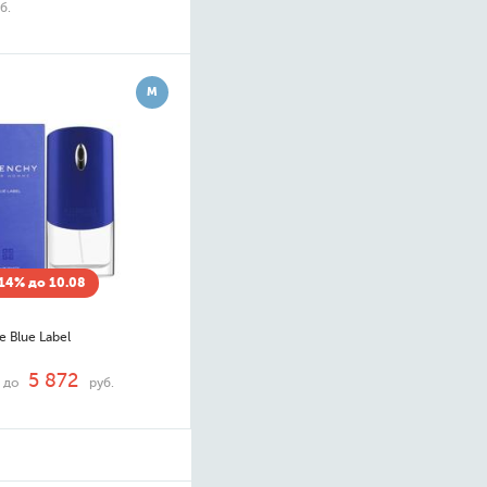
б.
М
14% до 10.08
 Blue Label
5 872
до
руб.