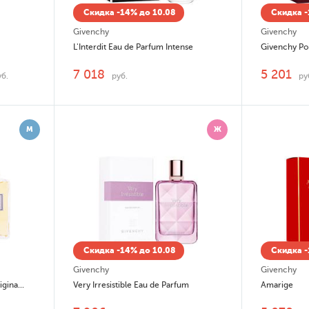
Скидка -14% до 10.08
Скидка -
Givenchy
Givenchy
L'Interdit Eau de Parfum Intense
Givenchy P
7 018
5 201
уб.
руб.
ру
М
Ж
Скидка -14% до 10.08
Скидка -
Givenchy
Givenchy
Gentleman Eau De Toilette Originale
Very Irresistible Eau de Parfum
Amarige