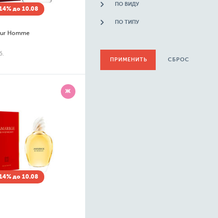
ПО ВИДУ
14% до 10.08
ПО ТИПУ
our Homme
б.
СБРОС
Ж
14% до 10.08