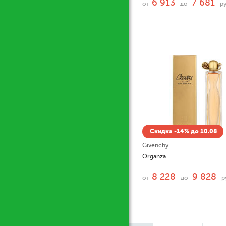
6 913
7 681
от
до
ру
Скидка -14% до 10.08
Givenchy
Organza
8 228
9 828
от
до
р