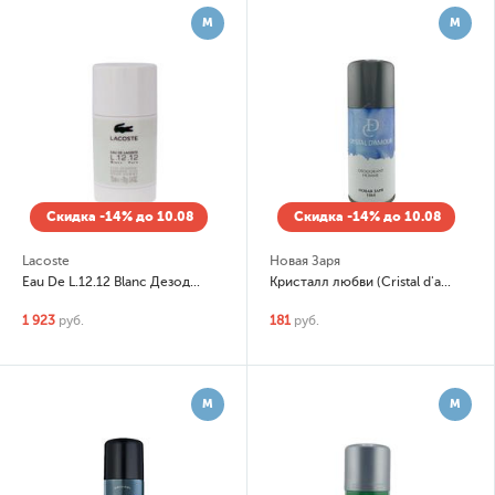
М
М
Скидка -14% до 10.08
Скидка -14% до 10.08
Lacoste
Новая Заря
Eau De L.12.12 Blanc Дезодорант стик
Кристалл любви (Cristal d'amour) Парфюмированный дезодорант-спрей (spray)
1 923
руб.
181
руб.
М
М