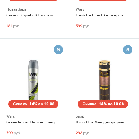
Новая Заря
Wars
Символ (Symbol) Парфюмированный дезодорант-спрей (spray)
Fresh Ice Effect Антиперспирант-спрей
181
руб.
399
руб.
М
М
Скидка -14% до 10.08
Скидка -14% до 10.08
Wars
Sapil
Green Protect Power Energetic Антиперспирант-спрей
Bound For Men Дезодорант-спрей (spray)
399
руб.
292
руб.