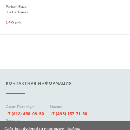
Parfum Blaze
Jus De Amour
1 479
руб.
КОНТАКТНАЯ ИНФОРМАЦИЯ
Санкт-Петербург
Москва
+7 (812) 458-09-50
+7 (495) 137-71-50
Регионы
8 (800) 511-21-50
Сайт beautydepot.ru использует файлы