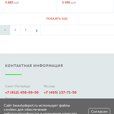
5 683
руб.
5 569
руб.
ПОКАЗАТЬ ЕЩЕ
1
2
3
КОНТАКТНАЯ ИНФОРМАЦИЯ
Санкт-Петербург
Москва
+7 (812) 458-09-50
+7 (495) 137-71-50
Регионы
8 (800) 511-21-50
Сайт beautydepot.ru использует файлы
cookies для обеспечения
Согласен
работоспособности и улучшения качества