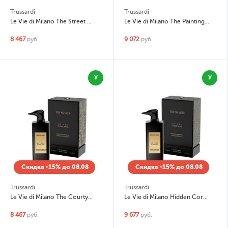
Trussardi
Trussardi
Le Vie di Milano The Street Artists of Isola
Le Vie di Milano The Paintings of Palazzo Reale
8 467
руб.
9 072
руб.
У
У
Скидка -15% до 08.08
Скидка -15% до 08.08
Trussardi
Trussardi
Le Vie di Milano The Courtyards of Castello Sforzesco
Le Vie di Milano Hidden Corner Of Fontana Dei Baci
8 467
руб.
9 677
руб.