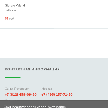
Giorgio Valenti
Satheen
69
руб.
КОНТАКТНАЯ ИНФОРМАЦИЯ
Санкт-Петербург
Москва
+7 (812) 458-09-50
+7 (495) 137-71-50
Регионы
8 (800) 511-21-50
Сайт beautydepot.ru использует файлы