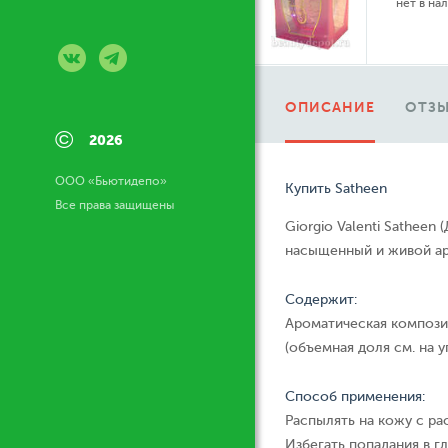
нет в на
ОПИСАНИЕ
ОТЗЫ
©
2026
ООО «Бьютидепо»
Купить Satheen
Все права защищены
Giorgio Valenti Sathee
насыщенный и живой ар
Содержит:
Ароматическая компози
(объемная доля см. на у
Способ применения:
Распылять на кожу с ра
Избегать попадания в гл