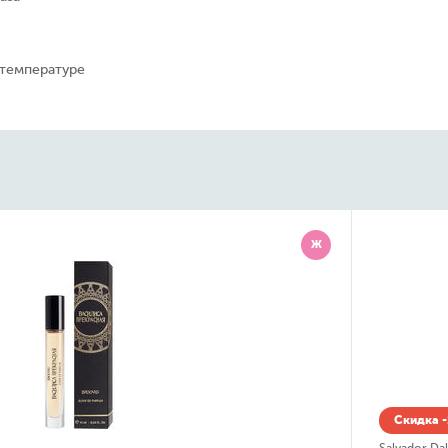
 температуре
Ж
Скидка -