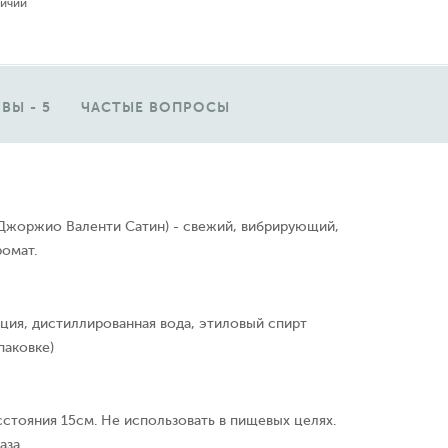
личии
ВЫ - 5
ЧАСТЫЕ ВОПРОСЫ
n (Джоржио Валенти Сатин) - свежий, вибрирующий,
омат.
ция, дистиллированная вода, этиловый спирт
паковке)
сстояния 15см. Не использовать в пищевых целях.
аза