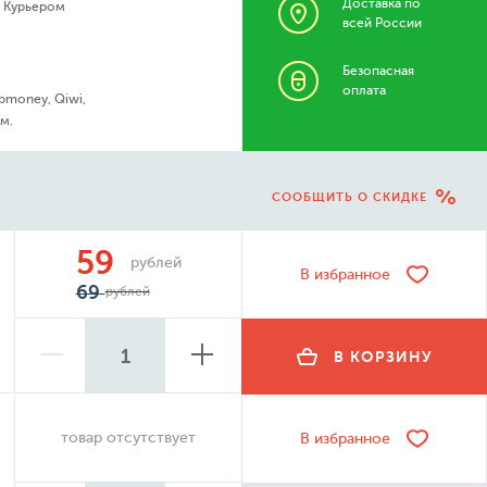
Доставка по
- Курьером
всей России
Безопасная
оплата
bmoney, Qiwi,
м.
СООБЩИТЬ О СКИДКЕ
59
рублей
В избранное
69
рублей
В КОРЗИНУ
товар отсутствует
В избранное