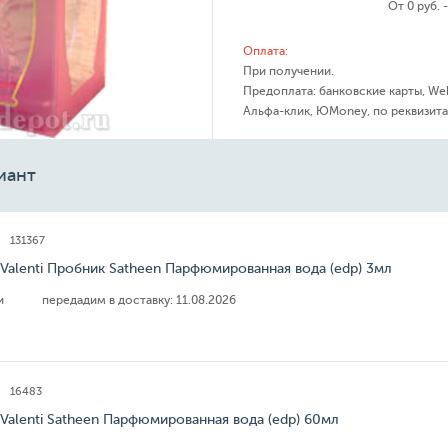
От 0 руб. 
Оплата:
При получении.
Предоплата: банковские карты, We
Альфа-клик, ЮMoney, по реквизита
иант
131367
 Valenti Пробник Satheen Парфюмированная вода (edp) 3мл
ии
передадим в доставку:
11.08.2026
16483
 Valenti Satheen Парфюмированная вода (edp) 60мл