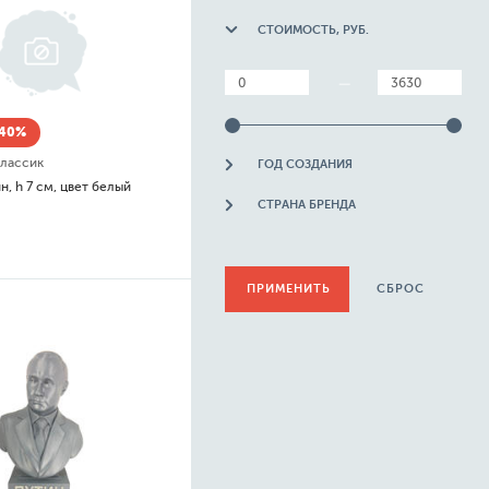
СТОИМОСТЬ, РУБ.
—
-40%
лассик
ГОД СОЗДАНИЯ
н, h 7 см, цвет белый
СТРАНА БРЕНДА
СБРОС