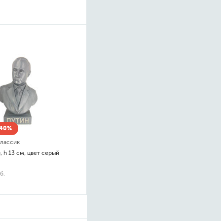
-40%
лассик
, h 13 см, цвет серый
б.