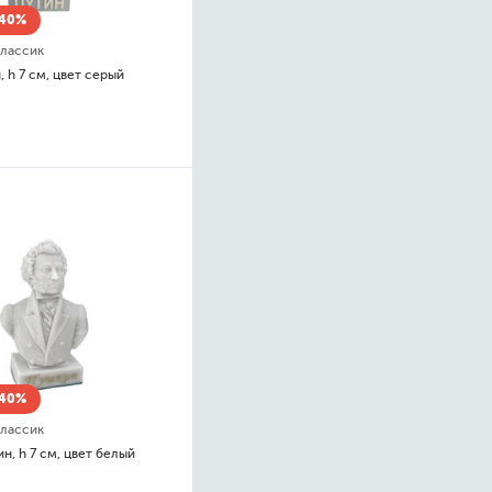
-40%
лассик
, h 7 см, цвет серый
-40%
лассик
н, h 7 см, цвет белый