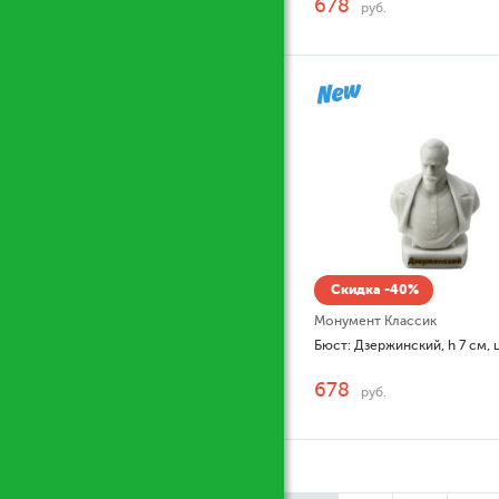
678
руб.
Скидка -40%
Монумент Классик
678
руб.