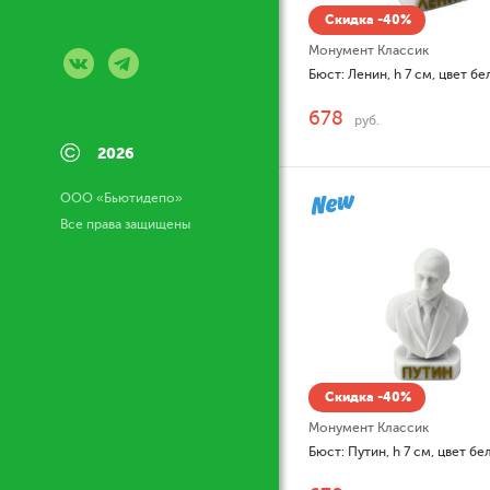
Скидка -40%
Монумент Классик
Бюст: Ленин, h 7 см, цвет б
678
руб.
©
2026
ООО «Бьютидепо»
Все права защищены
Скидка -40%
Монумент Классик
Бюст: Путин, h 7 см, цвет бе