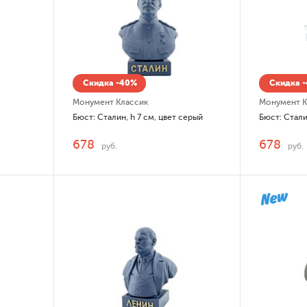
Скидка -40%
Скидка 
Монумент Классик
Монумент К
Бюст: Сталин, h 7 см, цвет серый
Бюст: Стали
678
678
руб.
руб.