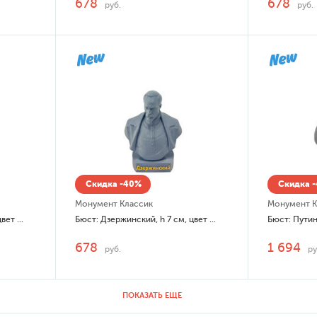
678
678
руб.
руб.
Скидка -40%
Скидка 
Монумент Классик
Монумент К
Бюст: Дзержинский, h 7 см, цвет белый
Бюст: Дзержинский, h 7 см, цвет серый
Бюст: Путин
678
1 694
руб.
ру
ПОКАЗАТЬ ЕЩЕ