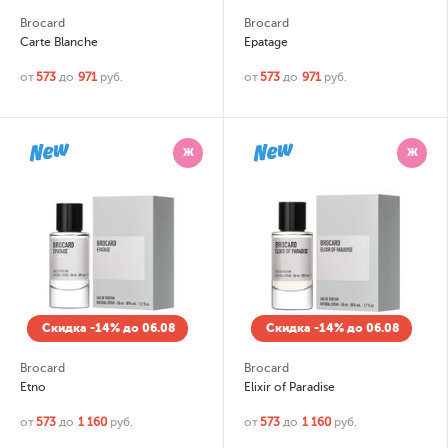
Brocard
Brocard
Carte Blanche
Epatage
от
573
до
971
руб.
от
573
до
971
руб.
Ж
Ж
Скидка -14% до 06.08
Скидка -14% до 06.08
Brocard
Brocard
Etno
Elixir of Paradise
от
573
до
1 160
руб.
от
573
до
1 160
руб.