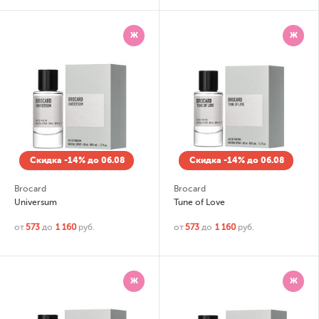
Ж
Ж
Скидка -14% до 06.08
Скидка -14% до 06.08
Brocard
Brocard
Universum
Tune of Love
от
573
до
1 160
руб.
от
573
до
1 160
руб.
Ж
Ж