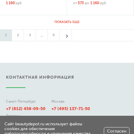
1 160
руб.
от
573
до
1 160
руб.
ПОКАЗАТЬ ЕЩЕ
...
1
2
3
9
КОНТАКТНАЯ ИНФОРМАЦИЯ
Санкт-Петербург
Москва
+7 (812) 458-09-50
+7 (495) 137-71-50
Регионы
8 (800) 511-21-50
Сайт beautydepot.ru использует файлы
cookies для обеспечения
Согласен
работоспособности и улучшения качества