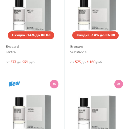
Скидка -14% до 06.08
Скидка -14% до 06.08
Brocard
Brocard
Tantra
Substance
от
573
до
971
руб.
от
573
до
1 160
руб.
Ж
Ж