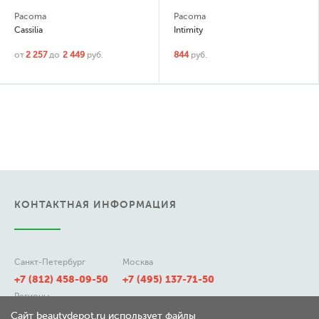
Pacoma
Pacoma
Cassilia
Intimity
от
2 257
до
2 449
руб.
844
руб.
КОНТАКТНАЯ ИНФОРМАЦИЯ
Санкт-Петербург
Москва
+7 (812) 458-09-50
+7 (495) 137-71-50
Регионы
8 (800) 511-21-50
Сайт beautydepot.ru использует файлы