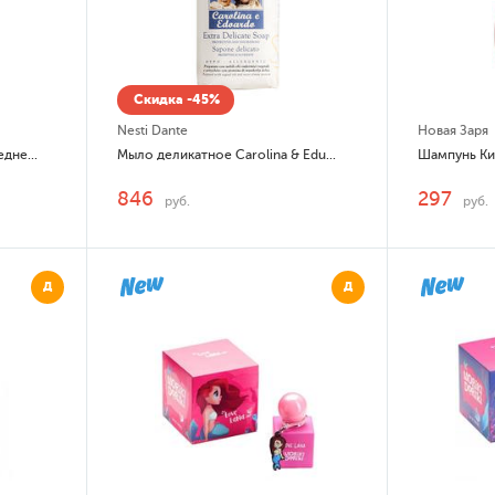
Скидка -45%
Nesti Dante
Новая Заря
Добрый Мишка Крем для ежедневного ухода за чувствительной кожей
Мыло деликатное Carolina & Eduardo (Каролина и Эдуардо)
846
297
руб.
руб.
Д
Д