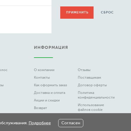
Dalan
СБРОС
Dannie Dio
Deep Fresh
Delta Parfum
Dental Care
Dermanika
ИНФОРМАЦИЯ
Divage
Dr. Safe
Dzintars
Ebisu
волос
О компании
Отзывы
Enzim
Контакты
Поставщикам
Epsom.pro
ры
Как оформить заказ
Договор оферты
Eucerin
Доставка и оплата
Политика
Eveline Cosmetics
конфиденциальности
Акции и скидки
Fa
Использование
Возврат
файлов cookie
Festiva
Вакансии
Честный Знак
Ffleur
 обслуживания.
Подробнее
Согласен
Новости
Fito Косметик