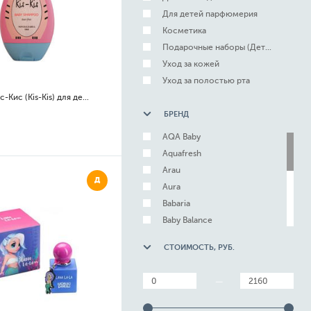
Для детей парфюмерия
Косметика
Подарочные наборы (Детям)
Уход за кожей
Уход за полостью рта
Шампунь Кис-Кис (Kis-Kis) для девочек
БРЕНД
AQA Baby
Aquafresh
Arau
Д
Aura
Babaria
Baby Balance
Bath Racing
СТОИМОСТЬ, РУБ.
Bebble
BelKosmex
—
Bella
BelorDesign