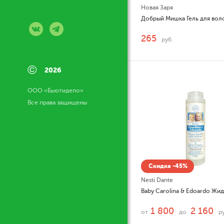
Новая Заря
265
руб.
©
2026
ООО «Бьютидепо»
Все права защищены
Скидка -45%
Nesti Dante
1 800
2 160
от
до
р