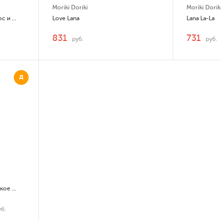
Moriki Doriki
Moriki Dorik
Добрый Мишка Гель для волос и тела 2 в 1
Love Lana
Lana La-La
831
731
руб.
руб.
Д
Baby Carolina & Edoardo Жидкое мыло экстра деликатное
уб.