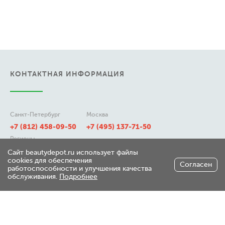
КОНТАКТНАЯ ИНФОРМАЦИЯ
Санкт-Петербург
Москва
+7 (812) 458-09-50
+7 (495) 137-71-50
Регионы
8 (800) 511-21-50
Сайт beautydepot.ru использует файлы
cookies для обеспечения
Согласен
работоспособности и улучшения качества
обслуживания.
Подробнее
197348, г. Санкт-Петербург,
ул. Генерала Хрулева д 7