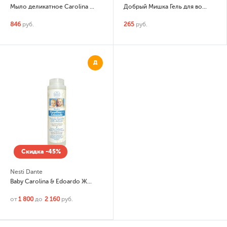
Мыло деликатное Carolina & Eduardo (Каролина и Эдуардо)
Добрый Мишка Гель для волос и тела 2 в 1
846
руб.
265
руб.
Д
Скидка -45%
Nesti Dante
Baby Carolina & Edoardo Жидкое мыло экстра деликатное
от
1 800
до
2 160
руб.