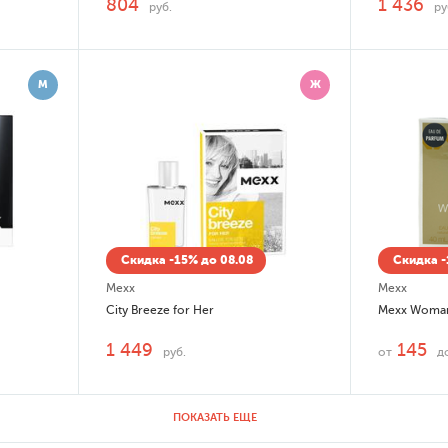
804
1 436
руб.
ру
М
Ж
Скидка -15% до 08.08
Скидка -
Mexx
Mexx
City Breeze for Her
Mexx Woma
1 449
145
руб.
от
д
ПОКАЗАТЬ ЕЩЕ