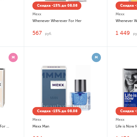
Скидка -15% до 08.08
Скидка -
Mexx
Mexx
Whenever Wherever For Her
Whenever W
567
1 449
руб.
ру
Ж
М
Скидка -15% до 08.08
Скидка -
Mexx
Mexx
Forever Classic Never Boring For Her
Mexx Man
Life is Now 