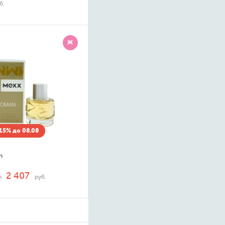
б.
Ж
15% до 08.08
n
2 407
о
руб.