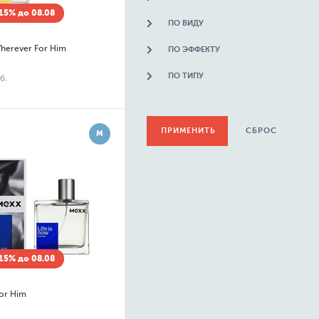
15% до 08.08
ПО ВИДУ
herever For Him
ПО ЭФФЕКТУ
ПО ТИПУ
б.
СБРОС
М
15% до 08.08
for Him