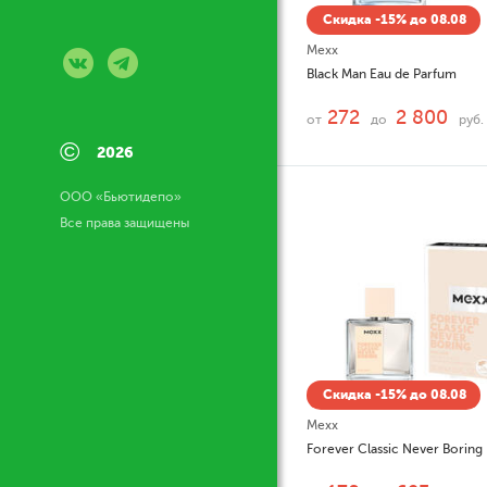
Скидка -15% до 08.08
Mexx
Black Man Eau de Parfum
272
2 800
от
до
руб.
©
2026
ООО «Бьютидепо»
Все права защищены
Скидка -15% до 08.08
Mexx