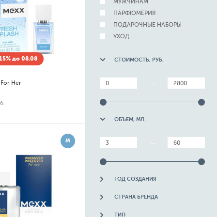
МУЖЧИНАМ
ПАРФЮМЕРИЯ
ПОДАРОЧНЫЕ НАБОРЫ
УХОД
15% до 08.08
СТОИМОСТЬ, РУБ.
 For Her
—
б.
ОБЪЕМ, МЛ.
М
—
ГОД СОЗДАНИЯ
СТРАНА БРЕНДА
ТИП