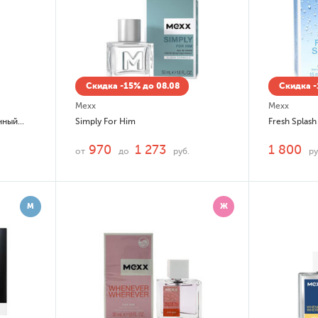
Скидка -15% до 08.08
Скидка -
Mexx
Mexx
Black Woman Парфюмированный гель для душа
Simply For Him
Fresh Splash
970
1 273
1 800
от
до
руб.
ру
М
Ж