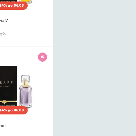
14% до 06.08
na IV
руб.
Ж
14% до 06.08
na I