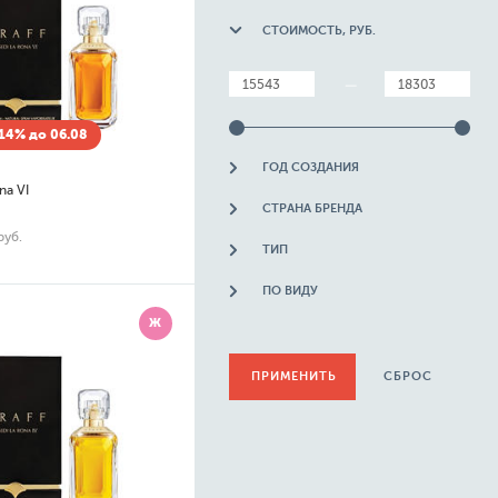
СТОИМОСТЬ, РУБ.
—
14% до 06.08
ГОД СОЗДАНИЯ
na VI
СТРАНА БРЕНДА
руб.
ТИП
ПО ВИДУ
Ж
СБРОС