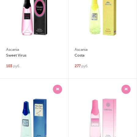
Ascania
Ascania
Sweet Virus
Costa
103
руб.
277
руб.
Ж
Ж