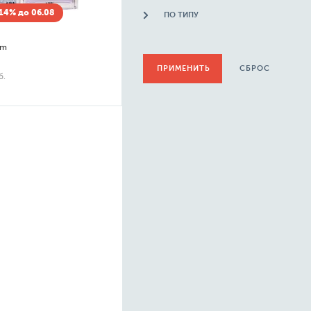
14% до 06.08
ПО ТИПУ
im
СБРОС
б.