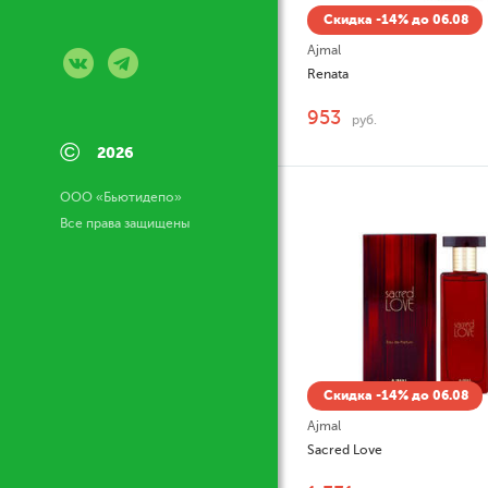
Скидка -14% до 06.08
Ajmal
Renata
953
руб.
©
2026
ООО «Бьютидепо»
Все права защищены
Скидка -14% до 06.08
Ajmal
Sacred Love