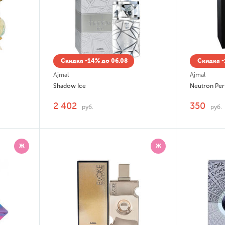
Скидка -14% до 06.08
Скидка -
Ajmal
Ajmal
Shadow Ice
Neutron Pe
2 402
350
руб.
руб.
Ж
Ж