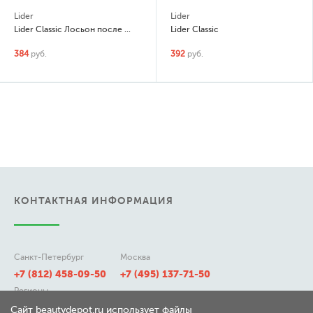
Lider
Lider
Lider Classic Лосьон после бритья
Lider Classic
384
руб.
392
руб.
КОНТАКТНАЯ ИНФОРМАЦИЯ
Санкт-Петербург
Москва
+7 (812) 458-09-50
+7 (495) 137-71-50
Регионы
8 (800) 511-21-50
Сайт beautydepot.ru использует файлы