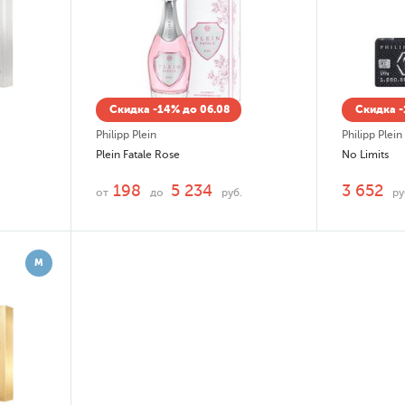
Скидка -14% до 06.08
Скидка -
Philipp Plein
Philipp Plein
Plein Fatale Rose
No Limits
198
5 234
3 652
от
до
руб.
ру
М