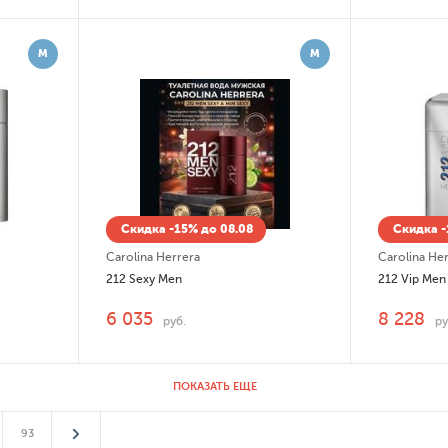
М
М
Скидка -15% до 08.08
Скидка -
Carolina Herrera
Carolina He
212 Sexy Men
212 Vip Men
6 035
8 228
руб.
ру
ПОКАЗАТЬ ЕЩЕ
93