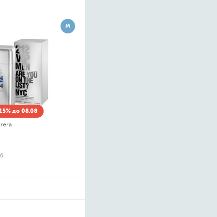
Arabian Oud
Aramis
М
Araxi Parfum
Ard Al Oud
Armaf
Armand Basi
Arno Sorel
Aroma Narcotique
Art&Nose
Art Parfum
15% до 08.08
Asgharali
rrera
Atelier Flou
Atkinsons of London
б.
Attar Collection
Autre Parfum
Axis
Azha Perfumes
Azka
Azzaro