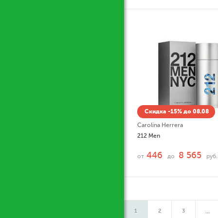
Скидка -15% до 08.08
Carolina Herrera
212 Men
446
8 565
от
до
руб.
...
1
2
3