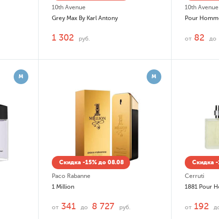
10th Avenue
10th Avenue
Grey Max By Karl Antony
Pour Homme
1 302
82
руб.
от
до
М
М
Скидка -15% до 08.08
Скидка -
Paco Rabanne
Cerruti
1 Million
1881 Pour
341
8 727
192
от
до
руб.
от
д