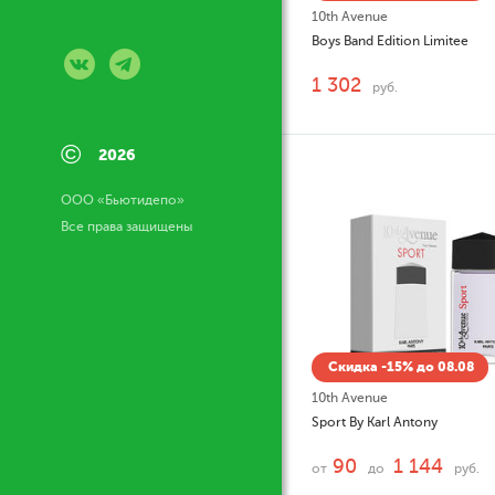
10th Avenue
Boys Band Edition Limitee
1 302
руб.
©
2026
ООО «Бьютидепо»
Все права защищены
Скидка -15% до 08.08
10th Avenue
Sport By Karl Antony
90
1 144
от
до
руб.