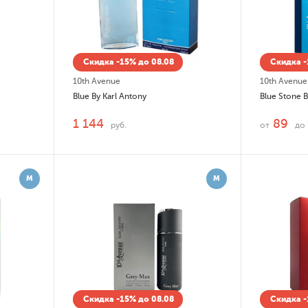
Скидка -15% до 08.08
Скидка -
10th Avenue
10th Avenue
Blue By Karl Antony
Blue Stone B
1 144
89
руб.
от
до
М
М
Скидка -15% до 08.08
Скидка -