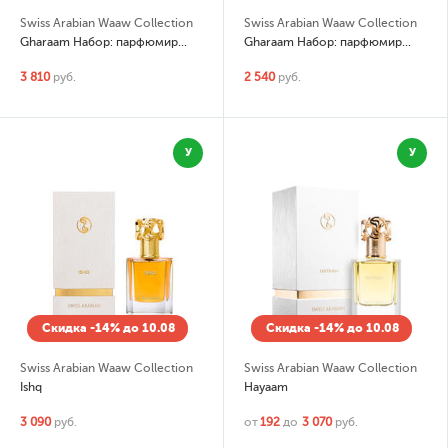
Swiss Arabian Waaw Collection
Swiss Arabian Waaw Collection
Gharaam Набор: парфюмированная вода (edp) 10мл, сменный флакон (refill) 3шт по 10мл
Gharaam Набор: парфюмированная вода (edp) сменный флакон (refill) 3шт по 10мл
3 810
руб.
2 540
руб.
У
У
Скидка -14% до 10.08
Скидка -14% до 10.08
Swiss Arabian Waaw Collection
Swiss Arabian Waaw Collection
Ishq
Hayaam
3 090
руб.
от
192
до
3 070
руб.