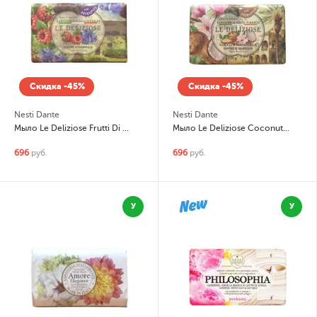
Скидка -45%
Скидка -45%
Nesti Dante
Nesti Dante
Мыло Le Deliziose Frutti Di Bosko (Лесные ягоды)
Мыло Le Deliziose Coconut & Almond (Кокос и миндаль)
696
руб.
696
руб.
У
У