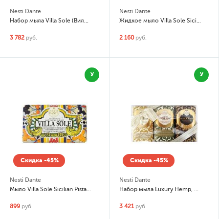
Nesti Dante
Nesti Dante
Набор мыла Villa Sole (Вилла Солнце) 6шт по
Жидкое мыло Villa Sole Sicilian Pistachio & Salted Caramel (Сицилийская фисташка и солёная карамель)
3 782
руб.
2 160
руб.
У
У
Скидка -45%
Скидка -45%
Nesti Dante
Nesti Dante
Мыло Villa Sole Sicilian Pistachio & Salted Caramel (Сицилийская фисташка и солёная карамель)
Набор мыла Luxury Hemp, Luxury Black, Luxury Gold (Роскошное чёрное, роскошное золотое, конопляное)
899
руб.
3 421
руб.