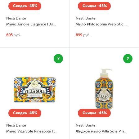
Скидка -45%
Скидка -45%
Nesti Dante
Nesti Dante
Мыло Amore Elegance (Элегантность)
Мыло Philosophia Prebiotic (Пребиотик)
605
руб.
899
руб.
У
У
Скидка -45%
Скидка -45%
Nesti Dante
Nesti Dante
Мыло Villa Sole Pineapple Flowers From Etna Volcano (Цветы Этны)
Жидкое мыло Villa Sole Pineapple Flowers From Etna Volcano (Цветы Этны)