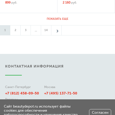
899
руб.
2 160
руб.
ПОКАЗАТЬ ЕЩЕ
...
1
2
3
14
КОНТАКТНАЯ ИНФОРМАЦИЯ
Санкт-Петербург
Москва
+7 (812) 458-09-50
+7 (495) 137-71-50
Регионы
8 (800) 511-21-50
Сайт beautydepot.ru использует файлы
cookies для обеспечения
Согласен
работоспособности и улучшения качества