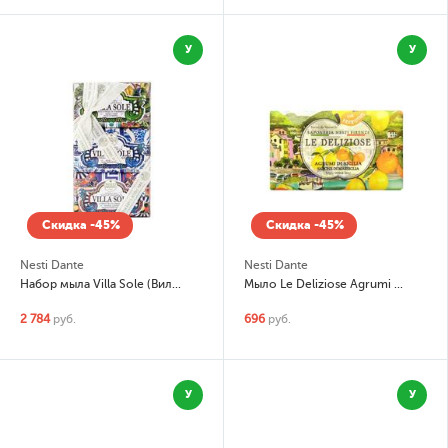
У
У
Скидка -45%
Скидка -45%
Nesti Dante
Nesti Dante
Набор мыла Villa Sole (Вилла Солнце)
Мыло Le Deliziose Agrumi Di Sicilia (Лимоны из Сицилии)
2 784
руб.
696
руб.
У
У