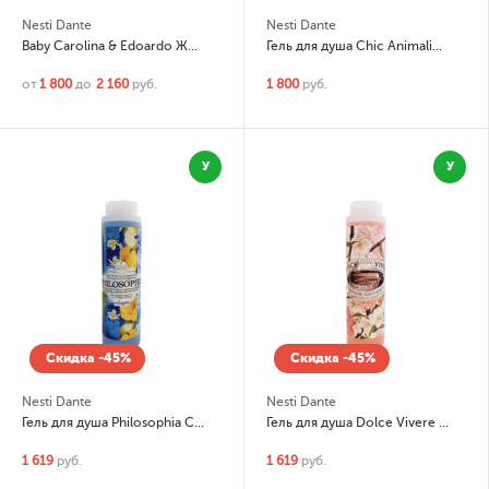
Nesti Dante
Nesti Dante
Baby Carolina & Edoardo Жидкое мыло экстра деликатное
Гель для душа Chic Animalier Red (Шикарный розовый)
от
1 800
до
2 160
руб.
1 800
руб.
У
У
Скидка -45%
Скидка -45%
Nesti Dante
Nesti Dante
Гель для душа Philosophia Collagen (Коллаген)
Гель для душа Dolce Vivere Roma (Рим)
1 619
руб.
1 619
руб.