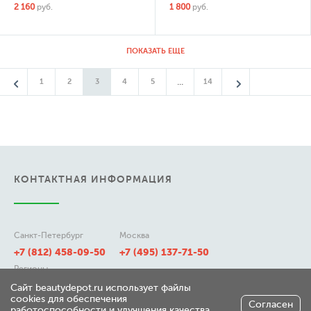
2 160
руб.
1 800
руб.
ПОКАЗАТЬ ЕЩЕ
...
1
2
3
4
5
14
КОНТАКТНАЯ ИНФОРМАЦИЯ
Санкт-Петербург
Москва
+7 (812) 458-09-50
+7 (495) 137-71-50
Регионы
8 (800) 511-21-50
Сайт beautydepot.ru использует файлы
cookies для обеспечения
Согласен
работоспособности и улучшения качества