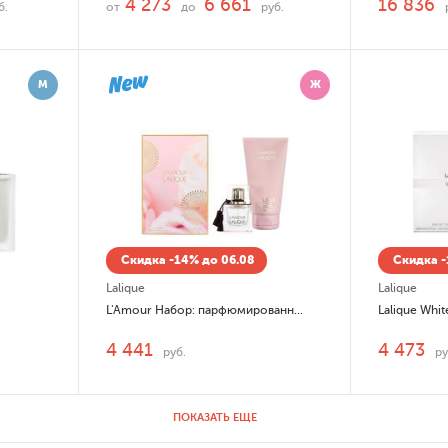
4 273
6 661
16 836
б.
от
до
руб.
М
Ж
Скидка -14% до 06.08
Скидка -
Lalique
Lalique
L'Amour Набор: парфюмированная вода (edp) 50мл, лосьон для тела
Lalique Whit
4 441
4 473
руб.
ру
ПОКАЗАТЬ ЕЩЕ