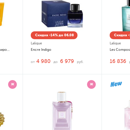
Скидка -14% до 06.08
Скидка -
Lalique
Lalique
Soleil Vibrant Набор: парфюмированная вода (edp) 100мл, лосьон для тела 150мл
Encre Indigo
4 980
6 979
16 836
от
до
руб.
Ж
Ж