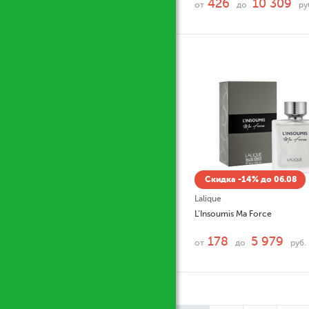
426
10 309
от
до
ру
Скидка -14% до 06.08
Lalique
L'Insoumis Ma Force
178
5 979
от
до
руб.