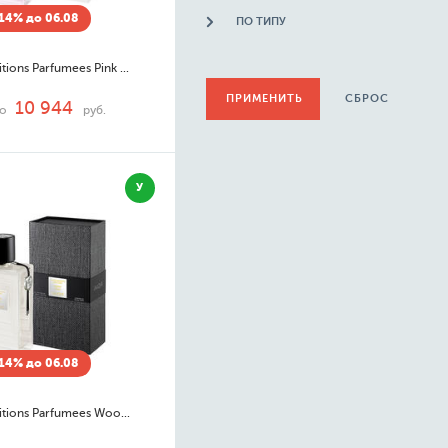
14% до 06.08
ПО ТИПУ
Les Compositions Parfumees Pink Paradise
СБРОС
10 944
до
руб.
У
14% до 06.08
Les Compositions Parfumees Woody Gold