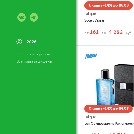
Скидка -14% до 06.08
Lalique
Soleil Vibrant
161
4 282
от
до
руб.
©
2026
ООО «Бьютидепо»
Все права защищены
Скидка -14% до 06.08
Lalique