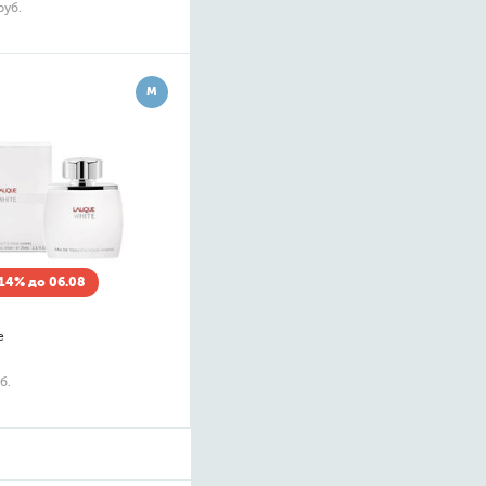
руб.
М
14% до 06.08
e
б.