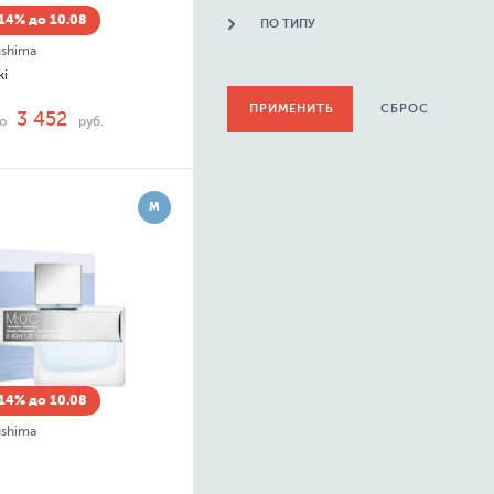
14% до 10.08
ПО ТИПУ
ushima
ki
СБРОС
3 452
до
руб.
М
14% до 10.08
ushima