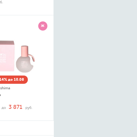
б.
Ж
14% до 10.08
ushima
a
3 871
до
руб.