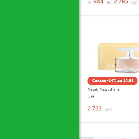
844
2 785
от
до
руб.
Скидка -14% до 10.08
Masaki Matsushima
Suu
2 722
руб.