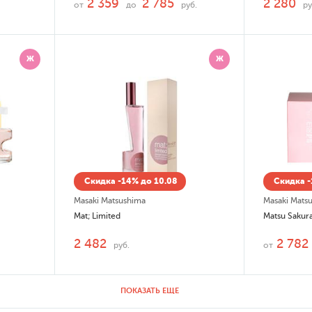
2 359
2 785
2 280
от
до
руб.
ру
Ж
Ж
Скидка -14% до 10.08
Скидка -
Masaki Matsushima
Masaki Mats
Mat; Limited
Matsu Sakur
2 482
2 782
руб.
от
ПОКАЗАТЬ ЕЩЕ