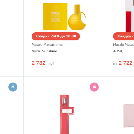
Скидка -14% до 10.08
Скидка -
Masaki Matsushima
Masaki Mats
Matsu Sunshine
J-Mat;
2 782
2 722
руб.
от
М
Ж