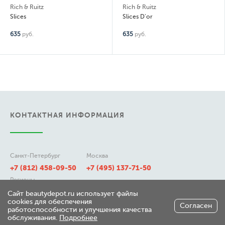
ch & Ruitz
Rich & Ruitz
Ma
ices
Slices D'or
Ra
5
руб.
635
руб.
66
КОНТАКТНАЯ ИНФОРМАЦИЯ
Санкт-Петербург
Москва
+7 (812) 458-09-50
+7 (495) 137-71-50
Регионы
8 (800) 511-21-50
Сайт beautydepot.ru использует файлы
cookies для обеспечения
Согласен
работоспособности и улучшения качества
обслуживания.
Подробнее
197348, г. Санкт-Петербург,