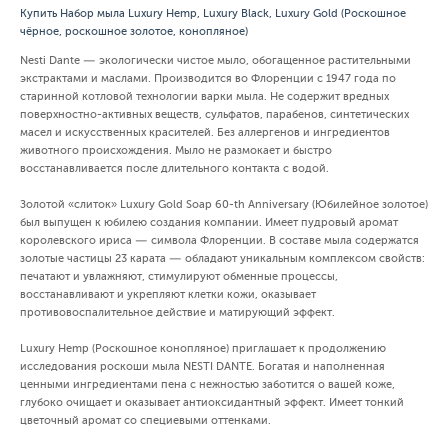
Купить Набор мыла Luxury Hemp, Luxury Black, Luxury Gold (Роскошное
чёрное, роскошное золотое, конопляное)
Nesti Dante — экологически чистое мыло, обогащенное растительными
экстрактами и маслами. Производится во Флоренции с 1947 года по
старинной котловой технологии варки мыла. Не содержит вредных
поверхностно-активных веществ, сульфатов, парабенов, синтетических
масел и искусственных красителей. Без аллергенов и ингредиентов
животного происхождения. Мыло не размокает и быстро
восстанавливается после длительного контакта с водой.
Золотой «слиток» Luxury Gold Soap 60-th Anniversary (Юбилейное золотое)
был выпущен к юбилею создания компании. Имеет пудровый аромат
королевского ириса — символа Флоренции. В составе мыла содержатся
золотые частицы 23 карата — обладают уникальным комплексом свойств:
печатают и увлажняют, стимулируют обменные процессы,
восстанавливают и укрепляют клетки кожи, оказывает
противовоспалительное действие и матирующий эффект.
Luxury Hemp (Роскошное конопляное) приглашает к продолжению
исследования роскоши мыла NESTI DANTE. Богатая и наполненная
ценными ингредиентами пена с нежностью заботится о вашей коже,
глубоко очищает и оказывает антиоксидантный эффект. Имеет тонкий
цветочный аромат со специевыми оттенками.