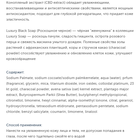
Конопляный экстракт (CBD extract) обладает увлажняющими,
восстанавливающими и антисептическими свойствами, является мощным
антиоксидантом, подходит для глубокой регидратации, что придает коже
эластичность.
Luxury Black Soap (Роскошное черное) — чёрная "жемчужина" в коллекции
Luxury Soap — роскошь пачули, сладость гиацинта, острота розового
перца и свежесть жасмина умытого дождем. Полезные свойства золы
растений с африканских плантаций, коры и стручков какао (characoal
powder) способствуют увлажнению и обновлению клеток кожи, улучшают
кровообращение
Содержит:
Sodium Palmate, sodium cocoate/sodium palmkernelate, aqua (water), prfum
(fragrance), glycerin, mica, titanium dioxide, iron oxides, colloidal platinum, 23
kt gold, characoal powder, avena sativa (oat) kernel extract, plantago major
extract, Butyrospermum Parkii (Shea Butter), butylphenyl methylpropional,
citronellol, limonene, hexyl cinnamal, alpha-isomethyl lonone, citral, geraniol,
hydroxycitronella, tetrasodium etidronate, pentasodium pentetate, sodium
chloride, benzyl salicylate, coumarin, limonene, linalool
Способ применения:
Нанести на увлажненную кожу лица и тела, не допуская попадания в
глаза, после чего тщательно смойте его водой