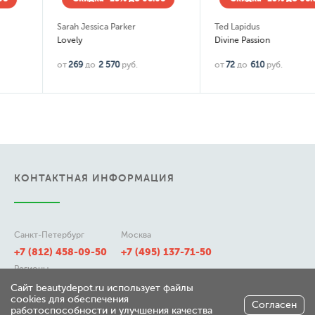
Sarah Jessica Parker
Ted Lapidus
Lovely
Divine Passion
от
269
до
2 570
руб.
от
72
до
610
руб.
КОНТАКТНАЯ ИНФОРМАЦИЯ
Санкт-Петербург
Москва
+7 (812) 458-09-50
+7 (495) 137-71-50
Регионы
8 (800) 511-21-50
Сайт beautydepot.ru использует файлы
cookies для обеспечения
Согласен
работоспособности и улучшения качества