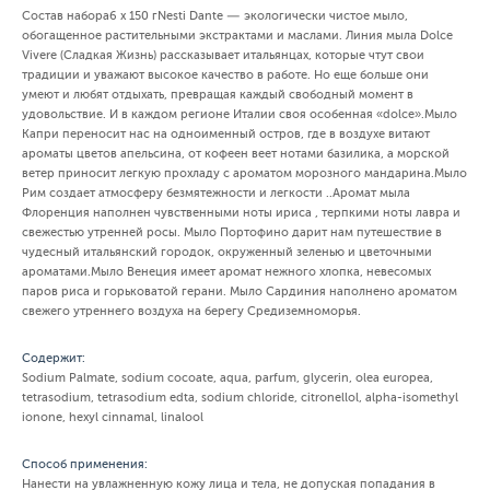
Состав набора6 х 150 гNesti Dante — экологически чистое мыло,
обогащенное растительными экстрактами и маслами. Линия мыла Dolce
Vivere (Сладкая Жизнь) рассказывает итальянцах, которые чтут свои
традиции и уважают высокое качество в работе. Но еще больше они
умеют и любят отдыхать, превращая каждый свободный момент в
удовольствие. И в каждом регионе Италии своя особенная «dolce».Мыло
Капри переносит нас на одноименный остров, где в воздухе витают
ароматы цветов апельсина, от кофеен веет нотами базилика, а морской
ветер приносит легкую прохладу с ароматом морозного мандарина.Мыло
Рим создает атмосферу безмятежности и легкости ..Аромат мыла
Флоренция наполнен чувственными ноты ириса , терпкими ноты лавра и
свежестью утренней росы. Мыло Портофино дарит нам путешествие в
чудесный итальянский городок, окруженный зеленью и цветочными
ароматами.Мыло Венеция имеет аромат нежного хлопка, невесомых
паров риса и горьковатой герани. Мыло Сардиния наполнено ароматом
свежего утреннего воздуха на берегу Средиземноморья.
Содержит:
Sodium Palmate, sodium cocoate, aqua, parfum, glycerin, olea europea,
tetrasodium, tetrasodium edta, sodium chloride, citronellol, alpha-isomethyl
ionone, hexyl cinnamal, linalool
Способ применения:
Нанести на увлажненную кожу лица и тела, не допуская попадания в