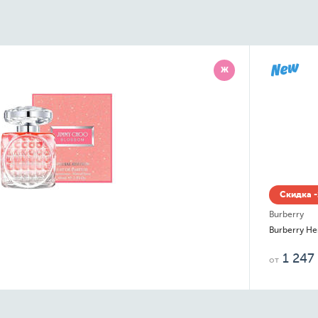
Ж
Скидка 
Replay
Signature 
121
б.
от
д