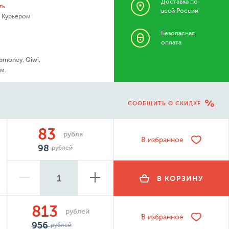
Доставка по
ть
всей России
- Курьером
Безопасная
оплата
bmoney, Qiwi,
м.
СООБЩИТЬ О СКИДКЕ
83
рубля
В избранное
98
рублей
В КОРЗИНУ
813
рублей
В избранное
956
рублей