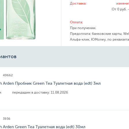
Доставка:
измени
От 0 руб. 
Оплата:
При получении.
Предоплата: банковские карты, We
Альфа-клик, ЮMoney, по реквизита
иантов
49662
th Arden Пробник Green Tea Туалетная вода (edt) 3мл
ии
передадим в доставку:
11.08.2026
3936
th Arden Green Tea Туалетная вода (edt) 30мл