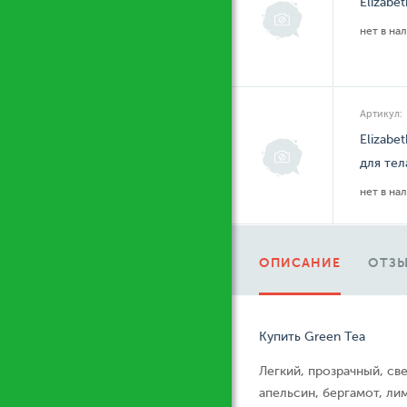
Elizabe
нет в на
Артикул:
Elizabe
для тел
нет в на
ОПИСАНИЕ
ОТЗЫ
Купить Green Tea
Легкий, прозрачный, св
апельсин, бергамот, л