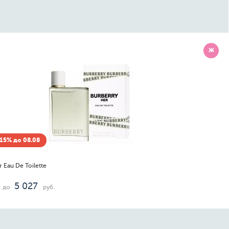
Ж
-15% до 08.08
Secret For Women
1 988
о
руб.