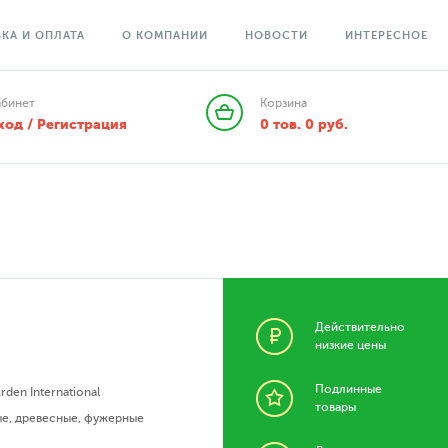
КА И ОПЛАТА
О КОМПАНИИ
НОВОСТИ
ИНТЕРЕСНОЕ
абинет
Корзина
ход / Регистрация
0
тов.
0
руб.
Действительно
низкие цены
Подлинные
Arden International
товары
ые
,
древесные
,
фужерные