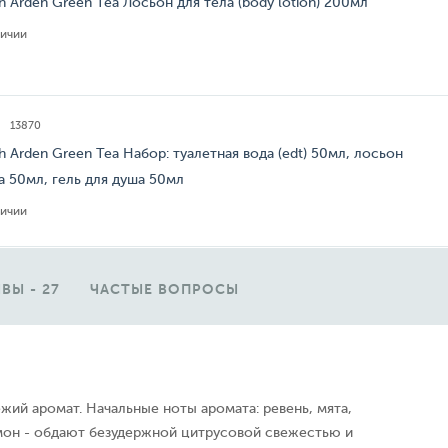
th Arden Green Tea Лосьон для тела (body lotion) 200мл
личии
13870
th Arden Green Tea Набор: туалетная вода (edt) 50мл, лосьон
а 50мл, гель для душа 50мл
личии
ВЫ - 27
ЧАСТЫЕ ВОПРОСЫ
ежий аромат. Начальные ноты аромата: ревень, мята,
имон - обдают безудержной цитрусовой свежестью и