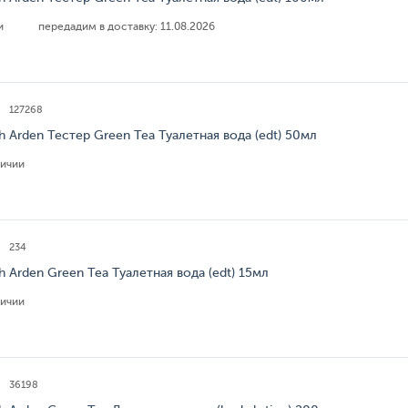
ии
передадим в доставку:
11.08.2026
127268
th Arden Тестер Green Tea Туалетная вода (edt) 50мл
личии
234
th Arden Green Tea Туалетная вода (edt) 15мл
личии
36198