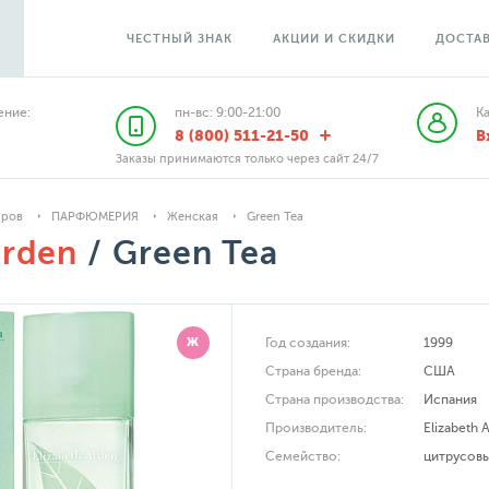
ЧЕСТНЫЙ ЗНАК
АКЦИИ И СКИДКИ
ДОСТАВ
ние:
пн-вс: 9:00-21:00
К
8 (800) 511-21-50
В
Заказы принимаются только через сайт 24/7
аров
ПАРФЮМЕРИЯ
Женская
Green Tea
Arden
/ Green Tea
Ж
Год создания:
1999
Страна бренда:
США
Страна производства:
Испания
Производитель:
Elizabeth 
Семейство:
цитрусов