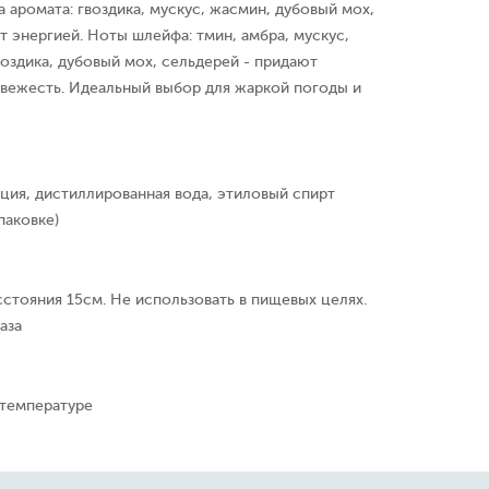
 аромата: гвоздика, мускус, жасмин, дубовый мох,
т энергией. Ноты шлейфа: тмин, амбра, мускус,
воздика, дубовый мох, сельдерей - придают
свежесть. Идеальный выбор для жаркой погоды и
ция, дистиллированная вода, этиловый спирт
паковке)
сстояния 15см. Не использовать в пищевых целях.
аза
 температуре