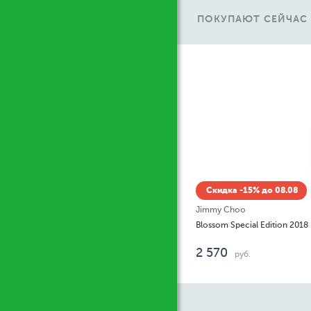
ПОКУПАЮТ СЕЙЧАС
Ж
Скидка -15% до 08.08
Burberry
Burberry Her Eau De Toilette
1 247
5 027
от
до
ру