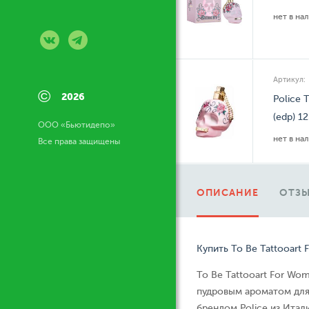
нет в на
Артикул:
©
2026
Police 
(edp) 1
ООО «Бьютидепо»
нет в на
Все права защищены
ОПИСАНИЕ
ОТЗЫ
Купить To Be Tattooart
To Be Tattooart For W
пудровым ароматом для
брендом Police из Ита