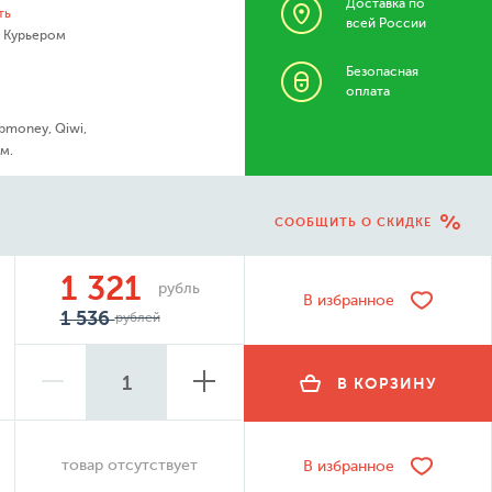
Доставка по
ть
всей России
- Курьером
Безопасная
оплата
bmoney, Qiwi,
м.
СООБЩИТЬ О СКИДКЕ
1 321
рубль
В избранное
1 536
рублей
В КОРЗИНУ
товар отсутствует
В избранное