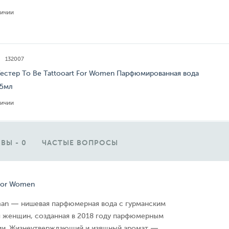
личии
132007
Тестер To Be Tattooart For Women Парфюмированная вода
25мл
личии
ВЫ - 0
ЧАСТЫЕ ВОПРОСЫ
 For Women
oman — нишевая парфюмерная вода с гурманским
 женщин, созданная в 2018 году парфюмерным
лии. Жизнеутверждающий и изящный аромат —