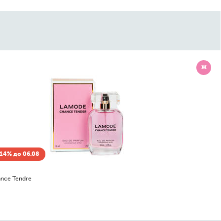
Ж
14% до 06.08
nce Tendre