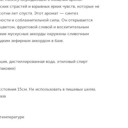
их страстей и взрывных ярких чувств, которые не
сотни лет спустя. Этот аромат — синтез
ости и соблазнительной силы. Он открывается
цветом, фруктовой сливой и восхитительным
гкие мускусные аккорды окружены сливочным
адким зефирным аккордом в базе.
ция, дистиллированная вода, этиловый спирт
паковке)
сстояния 15см. Не использовать в пищевых целях.
аза
 температуре