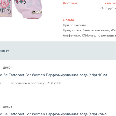
Доставка:
измени
От 0 руб. 
Оплата:
При получении.
Предоплата: банковские карты, We
Альфа-клик, ЮMoney, по реквизита
иант
119604
To Be Tattooart For Women Парфюмированная вода (edp) 40мл
ии
передадим в доставку:
07.08.2026
119603
To Be Tattooart For Women Парфюмированная вода (edp) 75мл