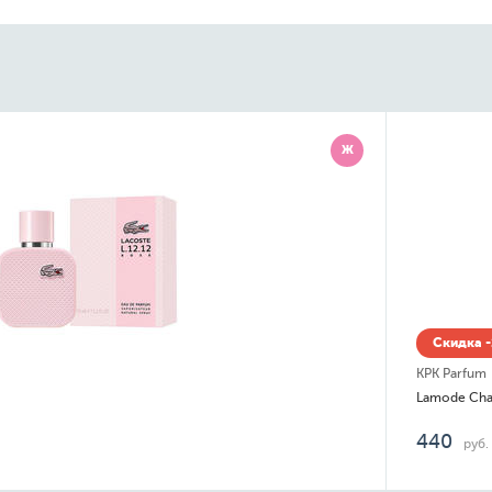
Ж
Скидка -
KPK Parfum
Lamode Cha
440
руб.