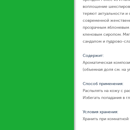
воплощение шекспировск
теряют актуальности и 
современной женственн
прозрачным яблоневым 
кленовым сиропом. Мя
сандалом и пудрово-сл
Содержит:
Ароматическая компози
(объемная доля см. на у
Способ применения:
Распылять на кожу с ра
Избегать попадания в гл
Условия хранения:
Хранить при комнатной