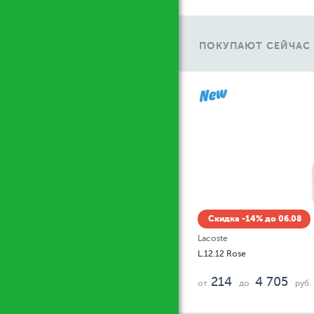
ПОКУПАЮТ СЕЙЧАС
Ж
Скидка -14% до 06.08
Lacoste
L.12.12 Rose
214
4 705
от
до
руб.