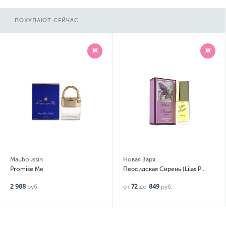
ПОКУПАЮТ СЕЙЧАС
Ж
Ж
Mauboussin
Новая Заря
Promise Me
Персидская Сирень (Lilas Persan)
2 988
руб.
от
72
до
849
руб.